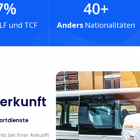
7
%
40
+
LF und TCF
Anders
Nationalitäten
terkunft
ortdienste
its bei Ihrer Ankunft