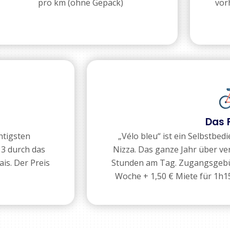
pro km (ohne Gepäck)
vor
Das 
htigsten
„Vélo bleu“ ist ein Selbstbed
 3 durch das
Nizza. Das ganze Jahr über ve
is. Der Preis
Stunden am Tag. Zugangsgebühr
.
Woche + 1,50 € Miete für 1h15