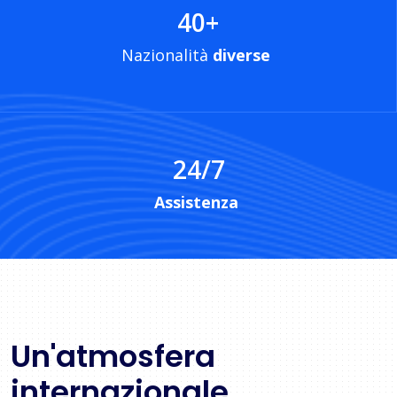
40
+
Nazionalità
diverse
24/7
Assistenza
Un'atmosfera
internazionale,