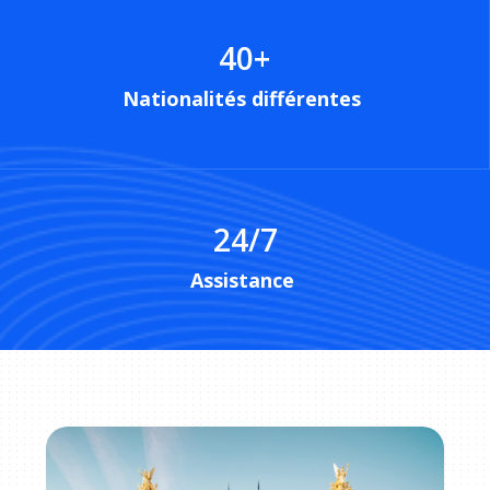
40
+
Nationalités différentes
24/7
Assistance