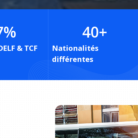
7
%
40
+
DELF & TCF
Nationalités
différentes