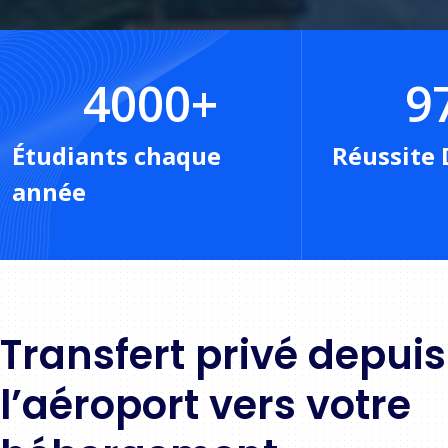
4000
+
9
Étudiants chaque
Réussite 
année
Transfert privé depuis
l’aéroport vers votre