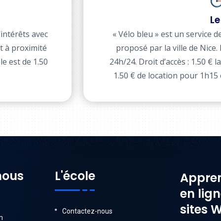
Le
’intérêts avec
« Vélo bleu » est un service d
et à proximité
proposé par la ville de Nice.
le est de 1.50
24h/24. Droit d’accès : 1.50 € 
1.50 € de location pour 1h15
nous
L'école
Appren
en lig
sites 
Contactez-nous
m